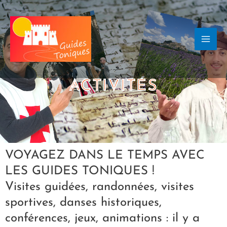
Aller
MA
au
ME
contenu
ACTIVITÉS
VOYAGEZ DANS LE TEMPS AVEC
LES GUIDES TONIQUES !
Visites guidées, randonnées, visites
sportives, danses historiques,
conférences, jeux, animations : il y a